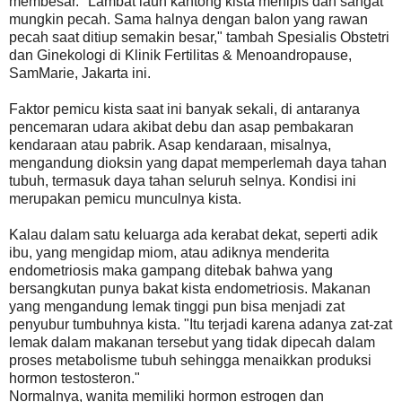
membesar. "Lambat laun kantong kista menipis dan sangat
mungkin pecah. Sama halnya dengan balon yang rawan
pecah saat ditiup semakin besar," tambah Spesialis Obstetri
dan Ginekologi di Klinik Fertilitas & Menoandropause,
SamMarie, Jakarta ini.
Faktor pemicu kista saat ini banyak sekali, di antaranya
pencemaran udara akibat debu dan asap pembakaran
kendaraan atau pabrik. Asap kendaraan, misalnya,
mengandung dioksin yang dapat memperlemah daya tahan
tubuh, termasuk daya tahan seluruh selnya. Kondisi ini
merupakan pemicu munculnya kista.
Kalau dalam satu keluarga ada kerabat dekat, seperti adik
ibu, yang mengidap miom, atau adiknya menderita
endometriosis maka gampang ditebak bahwa yang
bersangkutan punya bakat kista endometriosis. Makanan
yang mengandung lemak tinggi pun bisa menjadi zat
penyubur tumbuhnya kista. "Itu terjadi karena adanya zat-zat
lemak dalam makanan tersebut yang tidak dipecah dalam
proses metabolisme tubuh sehingga menaikkan produksi
hormon testosteron."
Normalnya, wanita memiliki hormon estrogen dan