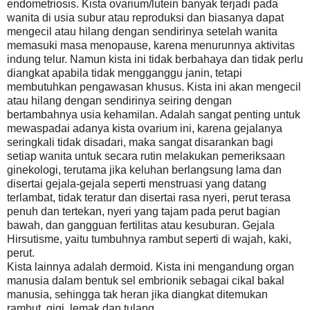
endometriosis. Kista ovarium/lutein banyak terjadi pada
wanita di usia subur atau reproduksi dan biasanya dapat
mengecil atau hilang dengan sendirinya setelah wanita
memasuki masa menopause, karena menurunnya aktivitas
indung telur. Namun kista ini tidak berbahaya dan tidak perlu
diangkat apabila tidak mengganggu janin, tetapi
membutuhkan pengawasan khusus. Kista ini akan mengecil
atau hilang dengan sendirinya seiring dengan
bertambahnya usia kehamilan. Adalah sangat penting untuk
mewaspadai adanya kista ovarium ini, karena gejalanya
seringkali tidak disadari, maka sangat disarankan bagi
setiap wanita untuk secara rutin melakukan pemeriksaan
ginekologi, terutama jika keluhan berlangsung lama dan
disertai gejala-gejala seperti menstruasi yang datang
terlambat, tidak teratur dan disertai rasa nyeri, perut terasa
penuh dan tertekan, nyeri yang tajam pada perut bagian
bawah, dan gangguan fertilitas atau kesuburan. Gejala
Hirsutisme, yaitu tumbuhnya rambut seperti di wajah, kaki,
perut.
Kista lainnya adalah dermoid. Kista ini mengandung organ
manusia dalam bentuk sel embrionik sebagai cikal bakal
manusia, sehingga tak heran jika diangkat ditemukan
rambut, gigi, lemak dan tulang.