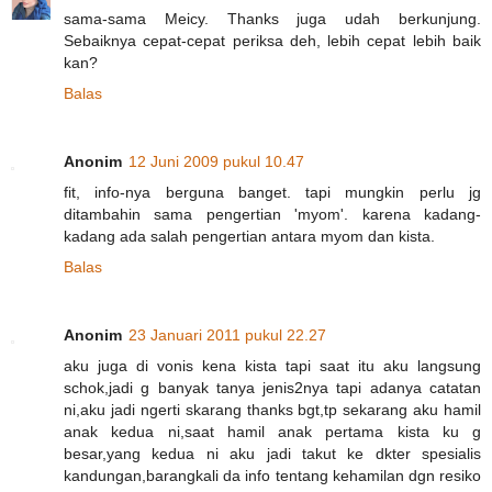
sama-sama Meicy. Thanks juga udah berkunjung.
Sebaiknya cepat-cepat periksa deh, lebih cepat lebih baik
kan?
Balas
Anonim
12 Juni 2009 pukul 10.47
fit, info-nya berguna banget. tapi mungkin perlu jg
ditambahin sama pengertian 'myom'. karena kadang-
kadang ada salah pengertian antara myom dan kista.
Balas
Anonim
23 Januari 2011 pukul 22.27
aku juga di vonis kena kista tapi saat itu aku langsung
schok,jadi g banyak tanya jenis2nya tapi adanya catatan
ni,aku jadi ngerti skarang thanks bgt,tp sekarang aku hamil
anak kedua ni,saat hamil anak pertama kista ku g
besar,yang kedua ni aku jadi takut ke dkter spesialis
kandungan,barangkali da info tentang kehamilan dgn resiko